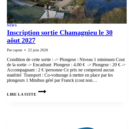
NEWS
Inscription sortie Chamagnieu le 30
aôut 2027
Par
cspsm
22 juin 2026
Condition de cette sortie : -> Plongeur : Niveau 1 minimum Cout
de la sortie -> Encadrant Plongeur : 4.00 € -> Plongeur : 20 € ->
Accompagnant : 2 € /personne Ce prix ne comprend aucun
matériel Transport : Co-voiturage à mettre en place par les
plongeurs 1 Minibus géré par Franck (cout non…
INSCRIPTION
SORTIE
LIRE LA SUITE
CHAMAGNIEU
LE
30
AÔUT
2027