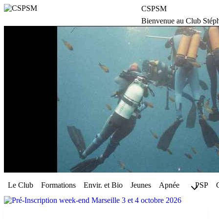
Aller
CSPSM
au
Bienvenue au Club Stép
contenu
Le Club
Formations
Envir. et Bio
Jeunes
Apnée
PSP