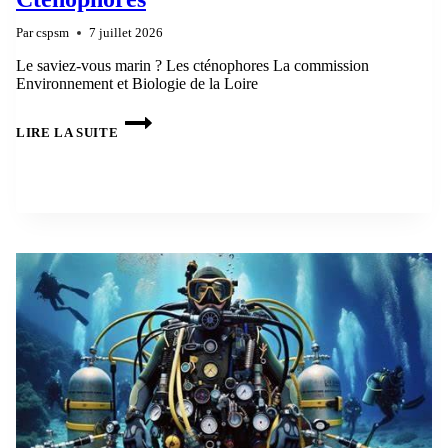
Par
cspsm
7 juillet 2026
Le saviez-vous marin ? Les cténophores La commission
Environnement et Biologie de la Loire
BIO42
–
LIRE LA SUITE
LE
SAVIEZ-
VOUS
MARIN
–
CTÉNOPHORES