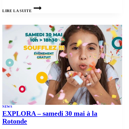
BIO42
–
LIRE LA SUITE
LES
DEUX
DERNIERS
« LE
SAVIEZ-
VOUS
MARIN? »
NEWS
EXPLORA – samedi 30 mai à la
Rotonde