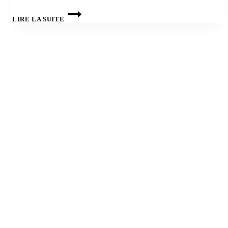
BIO
–
LIRE LA SUITE
STAGE
RÉGIONAL
DE
CALA
MONTJOI
(ESPAGNE)