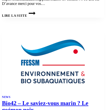
D’avance merci pour vos…
PRÉ-
INSCRIPTION
LIRE LA SUITE
WEEK-
END
MARSEILLE
3
ET
4
OCTOBRE
2026
NEWS
Bio42 – Le saviez-vous marin ? Le
goémon noir