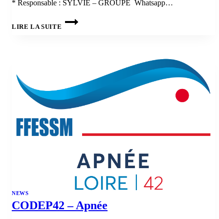
* Responsable : SYLVIE – GROUPE Whatsapp…
INSCRIPTION
WE
LIRE LA SUITE
12
ET
13
SEPTEMBRE
2026 :
PA
20,
PE40
ET
PA60
NEWS
CODEP42 – Apnée