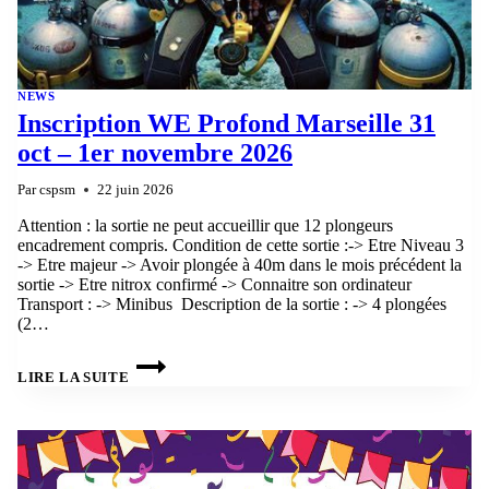
NEWS
Inscription WE Profond Marseille 31
oct – 1er novembre 2026
Par
cspsm
22 juin 2026
Attention : la sortie ne peut accueillir que 12 plongeurs
encadrement compris. Condition de cette sortie :-> Etre Niveau 3
-> Etre majeur -> Avoir plongée à 40m dans le mois précédent la
sortie -> Etre nitrox confirmé -> Connaitre son ordinateur
Transport : -> Minibus Description de la sortie : -> 4 plongées
(2…
INSCRIPTION
WE
LIRE LA SUITE
PROFOND
MARSEILLE
31
OCT
–
1ER
NOVEMBRE