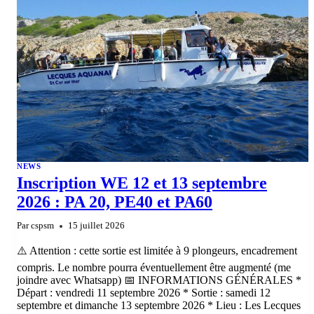
NEWS
Inscription WE 12 et 13 septembre
2026 : PA 20, PE40 et PA60
Par
cspsm
15 juillet 2026
⚠️ Attention : cette sortie est limitée à 9 plongeurs, encadrement
compris. Le nombre pourra éventuellement être augmenté (me
joindre avec Whatsapp) 📅 INFORMATIONS GÉNÉRALES *
Départ : vendredi 11 septembre 2026 * Sortie : samedi 12
septembre et dimanche 13 septembre 2026 * Lieu : Les Lecques