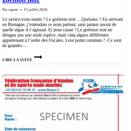
Par
cspsm
15 juillet 2026
Le saviez-vous marin ? Le goémon noir …Quésako ? En arrivant
en Bretagne, j’entendais ce nom partout, sans jamais savoir de
quelle algue il s’agissait. Et pour cause ! Le goémon noir ne
désigne pas une seule espèce, mais cinq algues différentes
appartenant à l’ordre des Fucales. Leur point commun ? Ce sont
de grandes…
BIO42
–
LIRE LA SUITE
LE
SAVIEZ-
VOUS
MARIN
?
LE
GOÉMON
NOIR