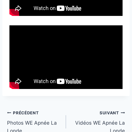
Navigation
PRÉCÉDENT
SUIVANT
Photos WE Apnée La
Vidéos WE Apnée La
de
Londe
Londe