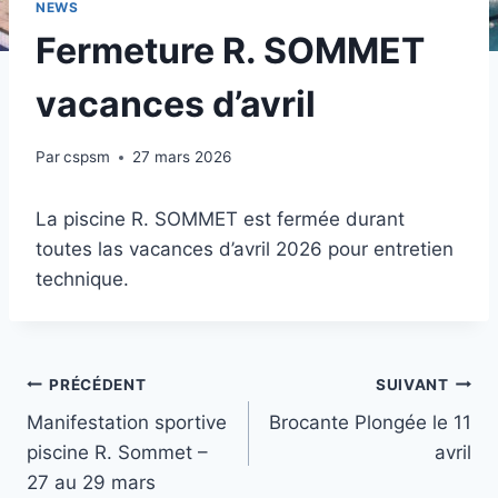
NEWS
Fermeture R. SOMMET
vacances d’avril
Par
cspsm
27 mars 2026
La piscine R. SOMMET est fermée durant
toutes las vacances d’avril 2026 pour entretien
technique.
Navigation
PRÉCÉDENT
SUIVANT
Manifestation sportive
Brocante Plongée le 11
de
piscine R. Sommet –
avril
l’article
27 au 29 mars