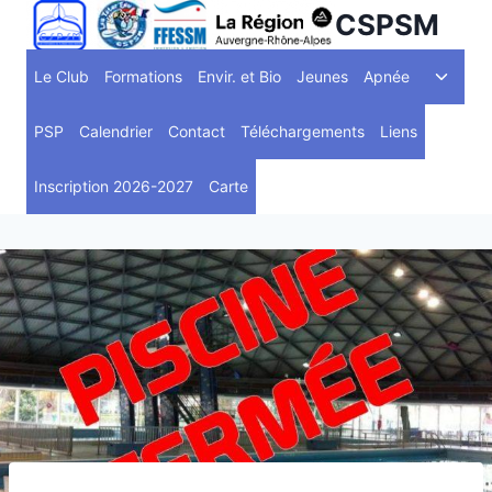
Aller
CSPSM
au
Ouvrir
contenu
Le Club
Formations
Envir. et Bio
Jeunes
Apnée
le
menu
PSP
Calendrier
Contact
Téléchargements
Liens
enfant
Inscription 2026-2027
Carte