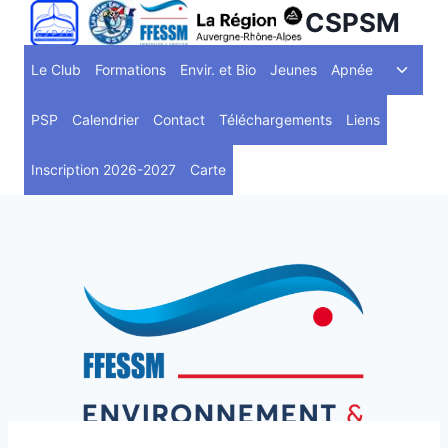
Aller
CSPSM
au
Ouvrir
contenu
Le Club
Formations
Envir. et Bio
Jeunes
Apnée
le
menu
PSP
Calendrier
Contact
Téléchargements
Liens
enfant
Inscription 2026-2027
Carte