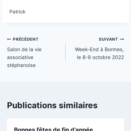
Patrick
Navigation
PRÉCÉDENT
SUIVANT
Salon de la vie
Week-End à Bormes,
de
associative
le 8-9 octobre 2022
l’article
stéphanoise
Publications similaires
Bonnes fêtes de fin d’année